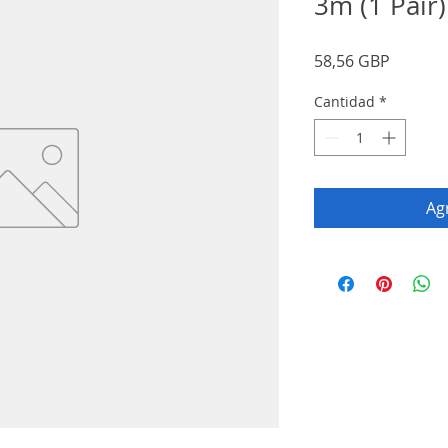
3m (1 Pair)
Precio
58,56 GBP
Cantidad
*
Agr