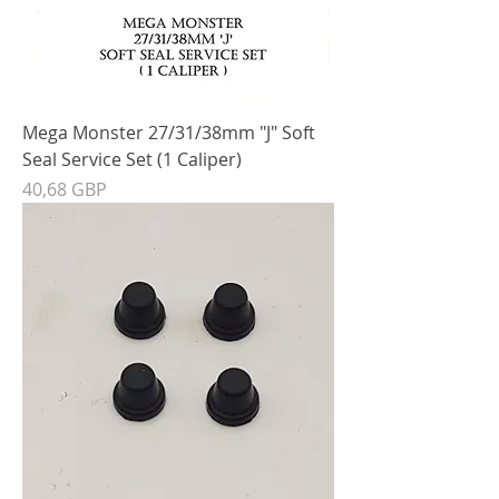
Mega Monster 27/31/38mm "J" Soft
Seal Service Set (1 Caliper)
Precio
40,68 GBP