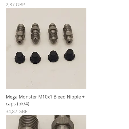
Precio
2,37 GBP
Mega Monster M10x1 Bleed Nipple +
caps (pk/4)
Precio
34,87 GBP