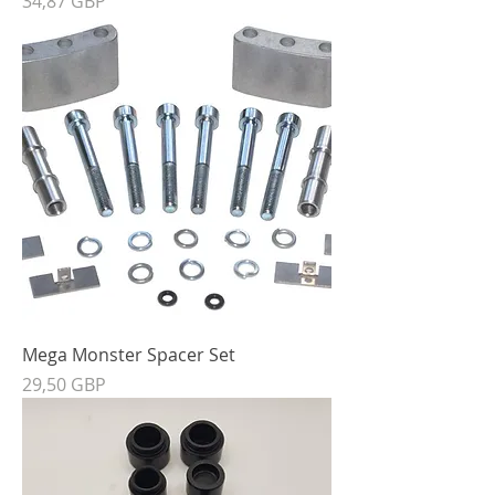
34,87 GBP
Mega Monster Spacer Set
Precio
29,50 GBP