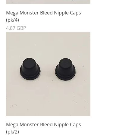
Mega Monster Bleed Nipple Caps
(pk/4)
Precio
4,87 GBP
Mega Monster Bleed Nipple Caps
(pk/2)