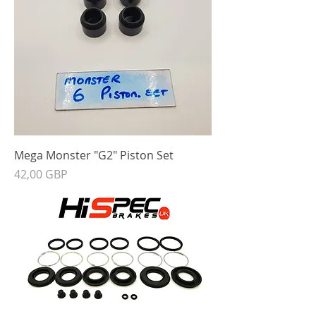
Mega Monster "G2" Piston Set
Precio
42,00 GBP