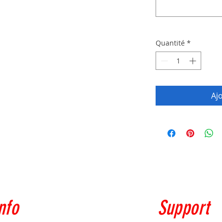
Quantité
*
Aj
nfo
Support