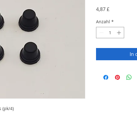
Preis
4,87 £
Anzahl
*
In
 (pk/4)