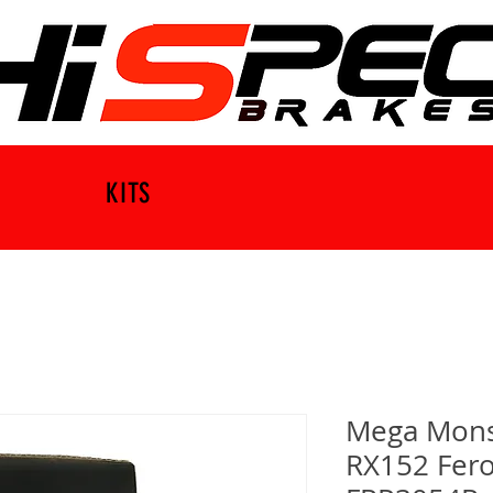
KITS
Mega Mons
RX152 Fer