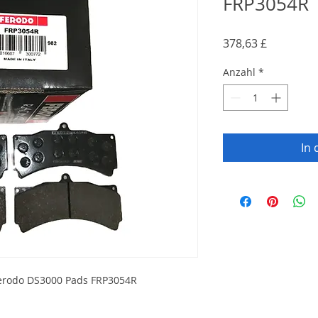
FRP3054R
Preis
378,63 £
Anzahl
*
In
erodo DS3000 Pads FRP3054R