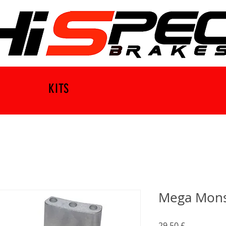
KITS
Mega Mons
Preis
29,50 £