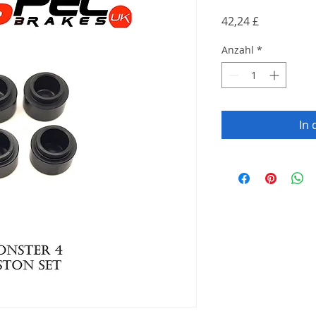
Preis
42,24 £
Anzahl
*
In