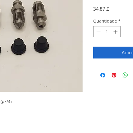
Preço
34,87 £
Quantidade
*
Adic
(pk/4)