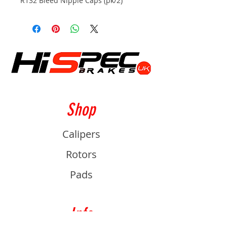
R132 Bleed Nipple Caps (pk/2)
Shop
Calipers
Rotors
Pads
Info