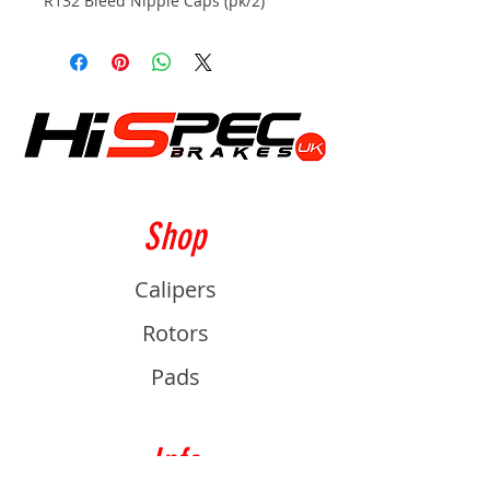
R132 Bleed Nipple Caps (pk/2)
Shop
Calipers
Rotors
Pads
Info