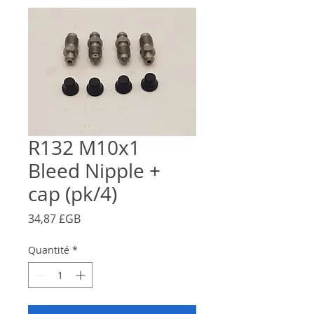
R132 M10x1
Bleed Nipple +
cap (pk/4)
Prix
34,87 £GB
Quantité
*