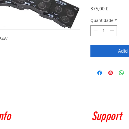
Preço
375,00 £
Quantidade
*
054W
Adic
nfo
Support