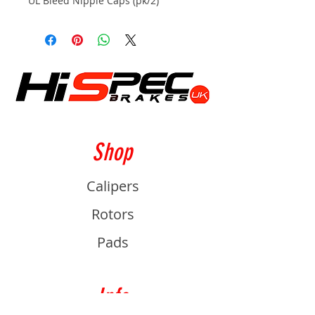
UL Bleed Nipple Caps (pk/2)
Shop
Calipers
Rotors
Pads
Info