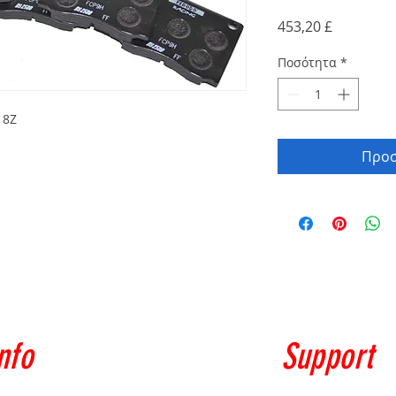
Τιμή
453,20 £
Ποσότητα
*
18Z
Προσ
nfo
Support