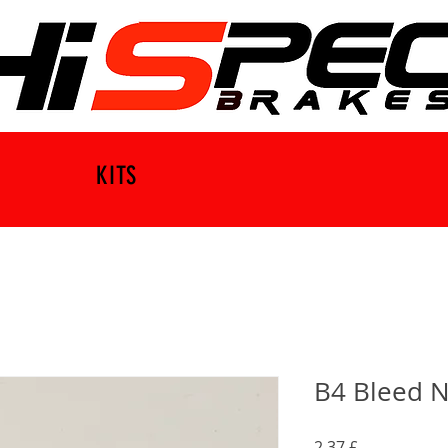
KITS
B4 Bleed N
Τιμή
2,37 £