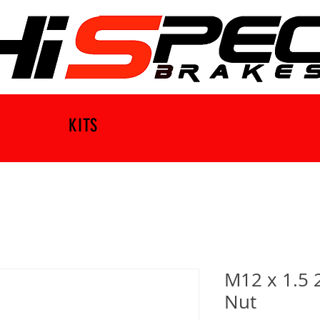
KITS
M12 x 1.5
Nut