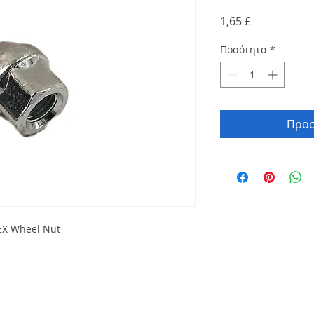
Τιμή
1,65 £
Ποσότητα
*
Προσ
EX Wheel Nut