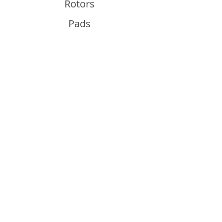
Rotors
Pads
Info
About
Contact
Support
Guides and Advice
Shipping & Returns