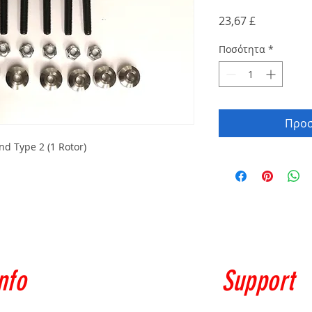
Τιμή
23,67 £
Ποσότητα
*
Προσ
d Type 2 (1 Rotor)
nfo
Support