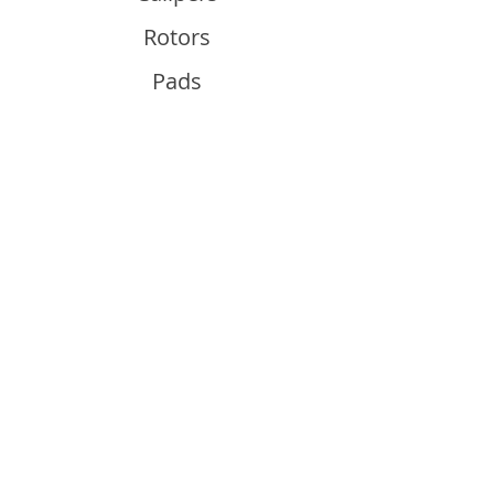
Rotors
Pads
Info
About
Contact
Support
Guides and Advice
Shipping & Returns