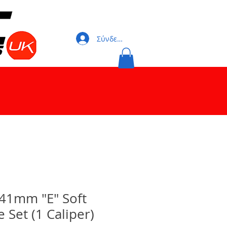
Σύνδεση
41mm "E" Soft
e Set (1 Caliper)