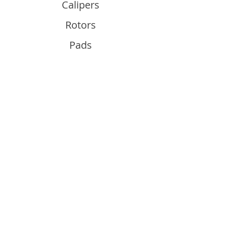
Calipers
Rotors
Pads
Info
About
Contact
Support
Guides and Advice
Shipping & Returns