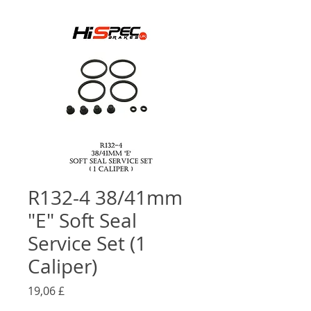
R132-4 38/41mm
"E" Soft Seal
Service Set (1
Caliper)
Τιμή
19,06 £