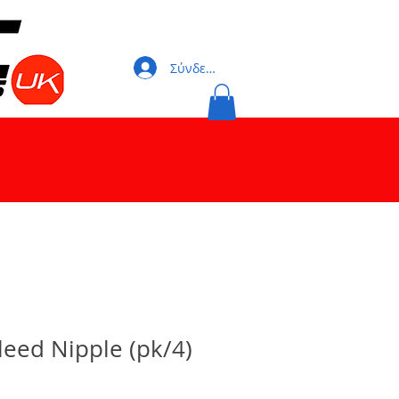
Σύνδεση
eed Nipple (pk/4)