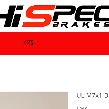
KITS
UL M7x1 Bl
Τιμή
8,04 £