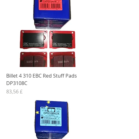
Billet 4 310 EBC Red Stuff Pads
DP3108C
Preis
83,56 £