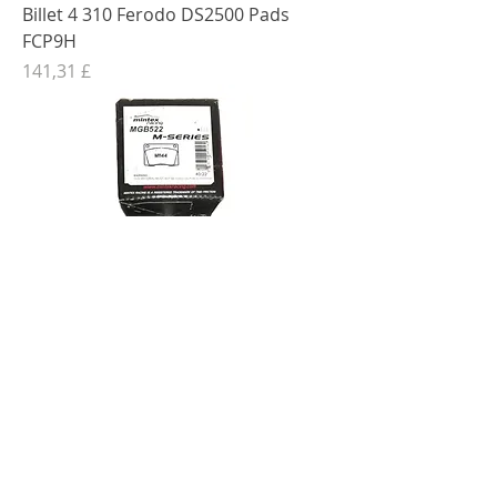
Billet 4 310 Ferodo DS2500 Pads
FCP9H
Preis
141,31 £
Billet 4 310 Mintex 1144 Pads
MGB522
Preis
85,39 £