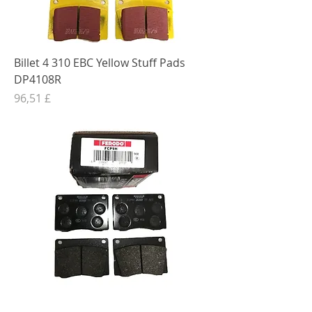
Billet 4 310 EBC Yellow Stuff Pads
DP4108R
Preis
96,51 £