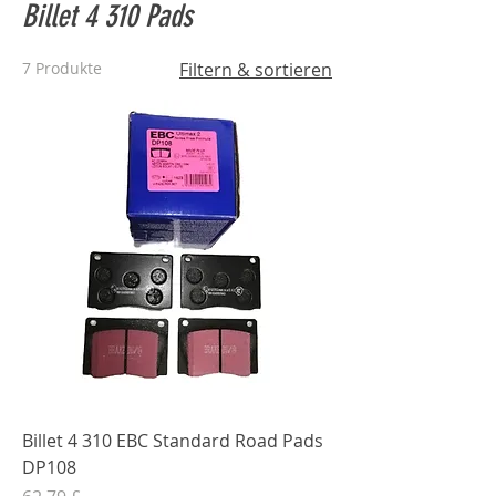
Billet 4 310 Pads
7 Produkte
Filtern & sortieren
Billet 4 310 EBC Standard Road Pads
DP108
Preis