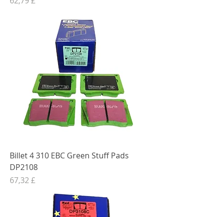
62,79 £
Billet 4 310 EBC Green Stuff Pads
DP2108
Preis
67,32 £