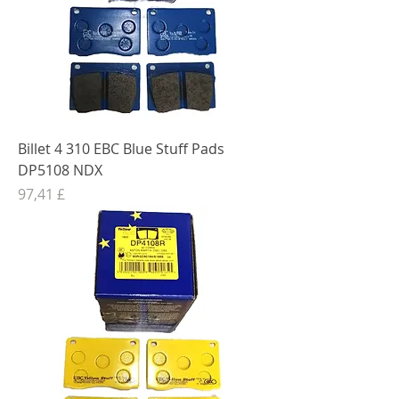
Billet 4 310 EBC Blue Stuff Pads
DP5108 NDX
Preis
97,41 £