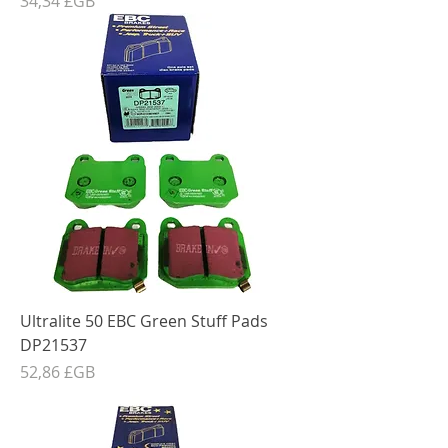
34,34 £GB
Ultralite 50 EBC Green Stuff Pads
DP21537
Prix
52,86 £GB