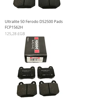
Ultralite 50 Ferodo DS2500 Pads
FCP1562H
Prix
125,28 £GB