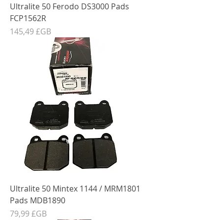
Ultralite 50 Ferodo DS3000 Pads
FCP1562R
Prix
145,49 £GB
Ultralite 50 Mintex 1144 / MRM1801
Pads MDB1890
Prix
79,99 £GB